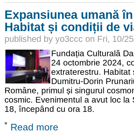
Expansiunea umană în s
Habitat și condiții de v
published by
yo3ccc
on
Fri, 10/2
Fundația Culturală Da
24 octombrie 2024, co
extraterestru. Habitat ș
Dumitru-Dorin Prunar
Române, primul și singurul cosmon
cosmic. Evenimentul a avut loc la 
18, începând cu ora 18.
Read more
about Expansiunea umană în spațiul extratere