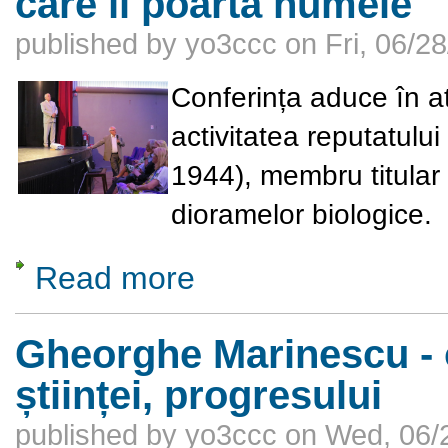
care îi poartă numele
published by
yo3ccc
on
Fri, 06/2
Conferința aduce în at
activitatea reputatulu
1944), membru titular
dioramelor biologice.
Read more
about Grigore ANTIPA – fondatorul unor instit
Gheorghe Marinescu - o
științei, progresului
published by
yo3ccc
on
Wed, 06/