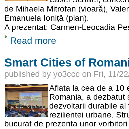
de
Mihaela Mitrofan
(vioară),
Valen
Emanuela Ioniță
(pian).
A prezentat:
Carmen-Leocadia Pe
Read more
about Călătorie muzicală de iarnă
Smart Cities of Roman
published by
yo3ccc
on
Fri, 11/2
Aflata la cea de a 10 
Romania, a dezbatut s
dezvoltarii durabile al 
rezilientei urbane. Str
bucurat de prezenta unor vorbitori