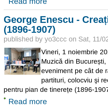
Read more
George Enescu - Creați
(1896-1907)
published by
yo3ccc
on
Sat, 11/0
Vineri, 1 noiembrie 20
Muzică din București, 
eveniment pe cât de r
partituri, colocviu şi
pentru pian de tinerețe (1896-1907
Read more
about George Enescu - Creația pentru pian 