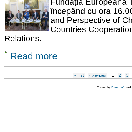
Fundația Europeană Ti
începând cu ora 16
and Perspective of C
Countries Cooperatio
Relations.
Read more
about Review and Perspective of China-Cen
Relations
Pages
« first
‹ previous
…
2
3
Theme by
Danetsoft
and