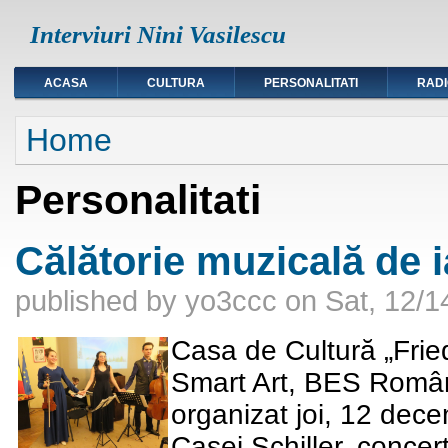
Interviuri Nini Vasilescu
ACASA
CULTURA
PERSONALITATI
RAD
You are here
Home
Personalitati
Călătorie muzicală de 
published by
yo3ccc
on
Sat, 12/1
Casa de Cultură „Fried
Smart Art, BES Români
organizat
joi, 12 dec
Casei Schiller, concer