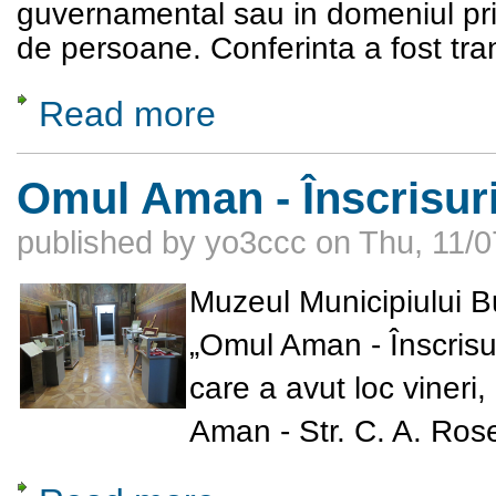
guvernamental sau in domeniul priv
de persoane. Conferinta a fost tra
Read more
about Smart Cities of Romania 2024
Omul Aman - Înscrisuri,
published by
yo3ccc
on
Thu, 11/0
Muzeul Municipiului Bu
„Omul Aman - Înscrisur
care a avut loc
vineri,
Aman - Str. C. A. Roset
about Omul Aman - Înscrisuri, marafeturi și