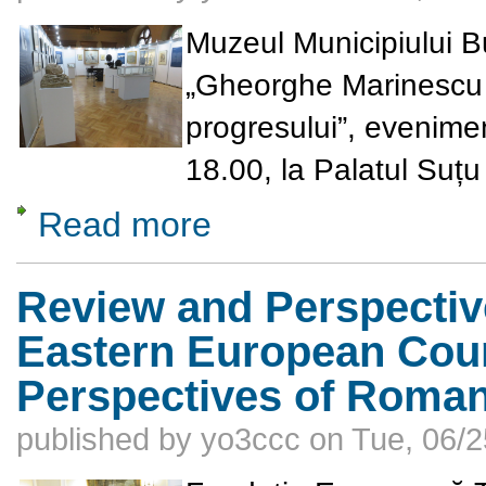
Muzeul Municipiului Bu
„Gheorghe Marinescu - 
progresului”, evenime
18.00, la Palatul Suțu 
Read more
about Gheorghe Marinescu - o viață dedicată 
Review and Perspectiv
Eastern European Coun
Perspectives of Roman
published by
yo3ccc
on
Tue, 06/2