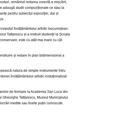
 posturi, urmărind redarea corectă a mișcării,
e adaugă studii compoziționale ce stau la
te pentru subiectul expoziției, dar și
ce.
 începutul învățământului artistic bucureștean.
ul Tattarescu și-a instruit studenții la Școala
 conservare, este cu atât mai mare cu cât
nstruire și redare în plan bidimensional a
epașească natura de simple instrumente întru
toriei învățământului artistic instuționalizat
ada anilor de formare la Academia San Luca din
lui Gheorghe Tattarescu, Muzeul Municipiului
lucrări inedite sau foarte puțin cunoscute.