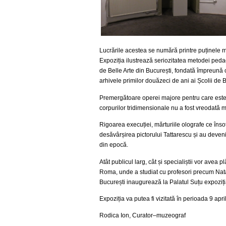
Lucrările acestea se numără printre puținele măr
Expoziția ilustrează seriozitatea metodei pedago
de Belle Arte din București, fondată împreună 
arhivele primilor douăzeci de ani ai Școlii de B
Premergătoare operei majore pentru care este 
corpurilor tridimensionale nu a fost vreodată 
Rigoarea execuției, mărturiile olografe ce înso
desăvârșirea pictorului Tattarescu și au devenit 
din epocă.
Atât publicul larg, cât și specialiștii vor avea
Roma, unde a studiat cu profesori precum Nata
București inaugurează la Palatul Suțu expoziția
Expoziția va putea fi vizitată în perioada 9 apr
Rodica Ion, Curator–muzeograf