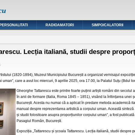
cu
PERSONALITATI
RADIOAMATORI
SIMPO/CALATORII
arescu. Lecția italiană, studii despre propor
5
rtistului (1820-1894), Muzeul Municipiului București a organizat vernisajul expoziție
ui uman”, care a avut loc miercuri, 9 aprilie 2025, ora 17.00, la Palatul Suțu (Bdul Ion
Gheorghe Tattarescu este printre foarte puținii artiști români din secolul a
în anii de formare (Italia, Roma 1845 – 1851), visând la înființarea unei ș
București. Acesta nu numai că a aplicat în predare metoda academică ital
manual despre reprezentarea artistică a corpului uman. Această sinteză a
și studii folositoare asupra proporțiunilor corpului uman”, a fost publicată
Pasagiul Român, București.
Expoziția „Tattarescu și școala Tattarescu. Lecția italiană, studii despre 