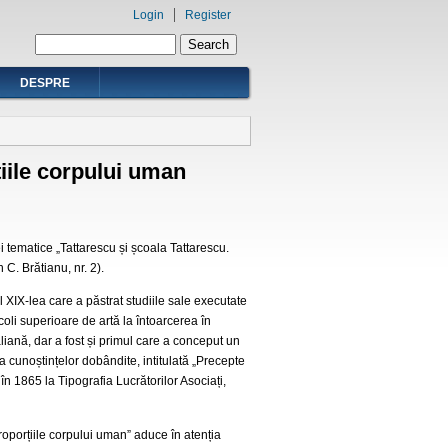
Login
Register
Search form
Search
DESPRE
țiile corpului uman
i tematice „Tattarescu și școala Tattarescu.
 C. Brătianu, nr. 2).
l XIX-lea care a păstrat studiile sale executate
coli superioare de artă la întoarcerea în
iană, dar a fost și primul care a conceput un
 cunoștințelor dobândite, intitulată „Precepte
 în 1865 la Tipografia Lucrătorilor Asociați,
proporțiile corpului uman” aduce în atenția