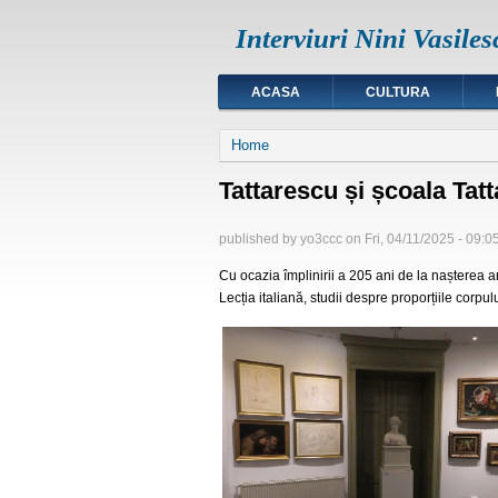
Interviuri Nini Vasiles
ACASA
CULTURA
You are here
Home
Tattarescu și școala Tatt
published by
yo3ccc
on
Fri, 04/11/2025 - 09:0
Cu ocazia împlinirii a 205 ani de la nașterea a
Lecția italiană, studii despre proporțiile corpul