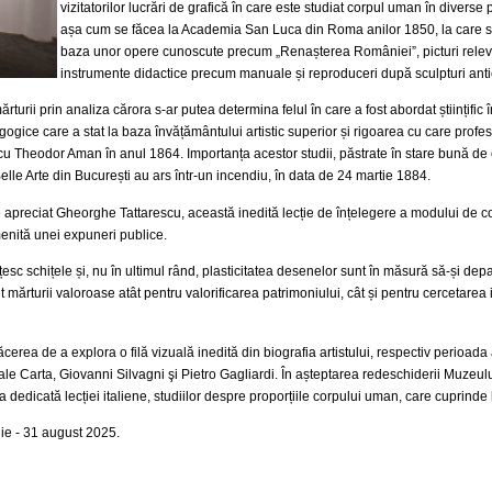
vizitatorilor lucrări de grafică în care este studiat corpul uman în diverse
așa cum se făcea la Academia San Luca din Roma anilor 1850, la care s
baza unor opere cunoscute precum „Renașterea României”, picturi relevan
instrumente didactice precum manuale și reproduceri după sculpturi anti
turii prin analiza cărora s-ar putea determina felul în care a fost abordat științific
gice care a stat la baza învățământului artistic superior și rigoarea cu care profesor
cu Theodor Aman în anul 1864. Importanța acestor studii, păstrate în stare bună de
elle Arte din București au ars într-un incendiu, în data de 24 martie 1884.
apreciat Gheorghe Tattarescu, această inedită lecție de înțelegere a modului de co
menită unei expuneri publice.
țesc schițele și, nu în ultimul rând, plasticitatea desenelor sunt în măsură să-și d
mărturii valoroase atât pentru valorificarea patrimoniului, cât și pentru cercetarea is
 plăcerea de a explora o filă vizuală inedită din biografia artistului, respectiv perio
le Carta, Giovanni Silvagni şi Pietro Gagliardi. În așteptarea redeschiderii Muzeu
 dedicată lecției italiene, studiilor despre proporțiile corpului uman, care cuprinde 
ilie - 31 august 2025.