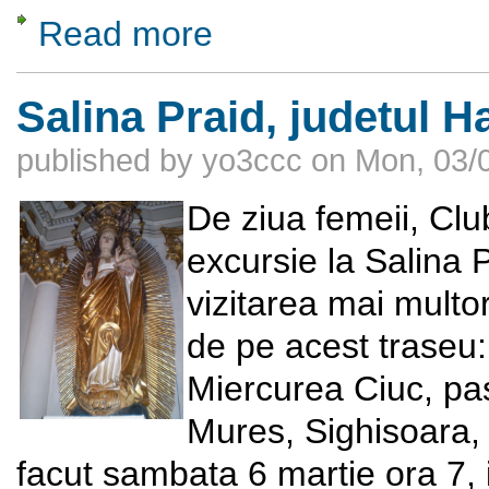
Read more
about Sa facem cunostinta cu Burducea O
Salina Praid, judetul H
published by
yo3ccc
on
Mon, 03/0
De ziua femeii, Clu
excursie la Salina P
vizitarea mai multor 
de pe acest traseu:
Miercurea Ciuc, pas
Mures, Sighisoara, 
facut sambata 6 martie ora 7, 