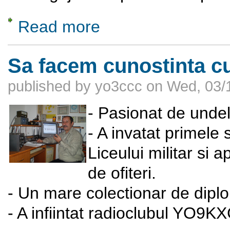
Read more
about Balul Martisorului, 12 - 14 martie 20
Sa facem cunostinta 
published by
yo3ccc
on
Wed, 03/
- Pasionat de undel
- A invatat primele
Liceului militar si a
de ofiteri.
- Un mare colectionar de dipl
- A infiintat radioclubul YO9KX