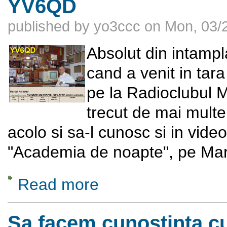
YV6QD
published by
yo3ccc
on
Mon, 03/2
Absolut din intampl
cand a venit in tara
pe la Radioclubul M
trecut de mai multe 
acolo si sa-l cunosc si in vid
"Academia de noapte", pe Ma
Read more
about Romani pe meridianele lumii Marcel
Sa facem cunostinta 