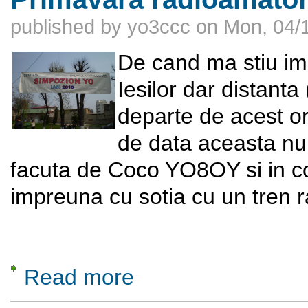
published by
yo3ccc
on
Mon, 04/1
De cand ma stiu imi
Iesilor dar distanta 
departe de acest or
de data aceasta nu 
facuta de Coco YO8OY si in co
impreuna cu sotia cu un tren ra
Read more
about Primavara radioamatorilor, 9-11 aprilie