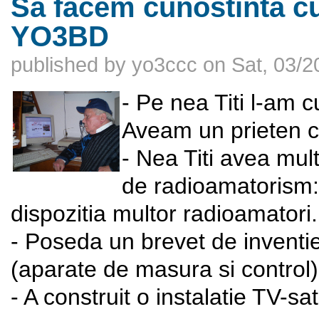
Sa facem cunostinta c
YO3BD
published by
yo3ccc
on
Sat, 03/2
- Pe nea Titi l-am c
Aveam un prieten 
- Nea Titi avea mul
de radioamatorism: c
dispozitia multor radioamatori.
- Poseda un brevet de inventie
(aparate de masura si control)
- A construit o instalatie TV-sate