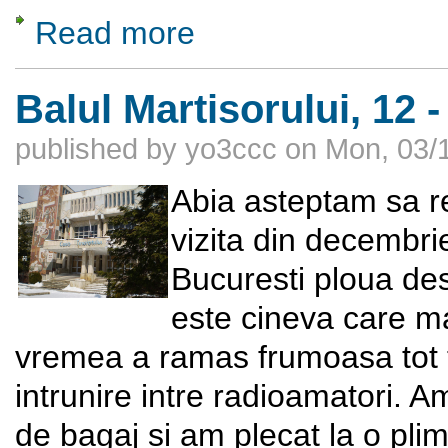
Read more
about Sa facem cunostinta cu Stefanescu
Balul Martisorului, 12 
published by
yo3ccc
on
Mon, 03/1
Abia asteptam sa 
vizita din decembri
Bucuresti ploua des
este cineva care ma
vremea a ramas frumoasa tot ti
intrunire intre radioamatori. 
de bagaj si am plecat la o pli