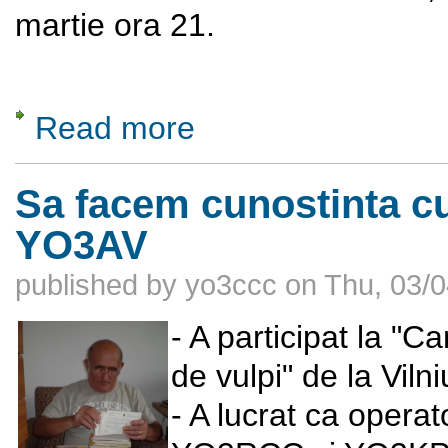
martie ora 21.
Read more
about Salina Praid, judetul Harghita
Sa facem cunostinta c
YO3AV
published by
yo3ccc
on
Thu, 03/0
- A participat la "
de vulpi" de la Vilni
- A lucrat ca opera