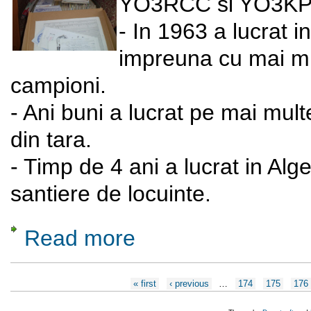
YO3RCC si YO3KP
- In 1963 a lucrat
impreuna cu mai mul
campioni.
- Ani buni a lucrat pe mai mul
din tara.
- Timp de 4 ani a lucrat in Alg
santiere de locuinte.
Read more
about Sa facem cunostinta cu Stanescu I
Pages
« first
‹ previous
…
174
175
176