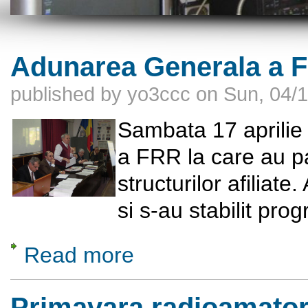
Adunarea Generala a FR
published by
yo3ccc
on
Sun, 04/1
Sambata 17 aprilie
a FRR la care au par
structurilor afiliate
si s-au stabilit pro
Read more
about Adunarea Generala a FRR, 17 aprilie
Primavara radioamatoril