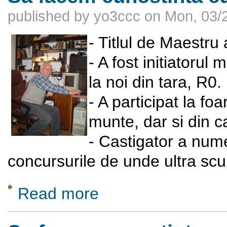
published by
yo3ccc
on
Mon, 03/2
- Titlul de Maestru 
- A fost initiatorul
la noi din tara, R0.
- A participat la fo
munte, dar si din 
- Castigator a num
concursurile de unde ultra scu
Read more
about Sa facem cunostinta cu Potop Dan 