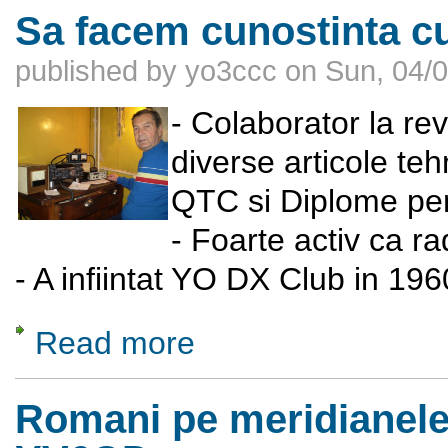
Sa facem cunostinta c
published by
yo3ccc
on
Sun, 04/0
- Colaborator la re
diverse articole teh
QTC si Diplome pen
- Foarte activ ca ra
- A infiintat YO DX Club in 196
Read more
about Sa facem cunostinta cu Neacsu Nic
Romani pe meridianele