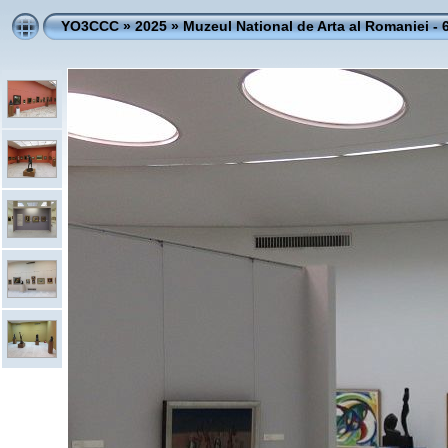
YO3CCC
»
2025
»
Muzeul National de Arta al Romaniei - 