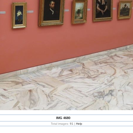
IMG 4680
Total images:
91
|
Help