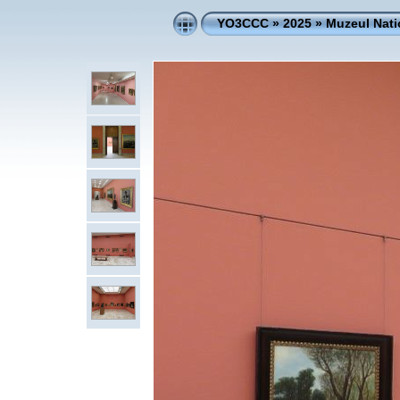
YO3CCC
»
2025
»
Muzeul Nati