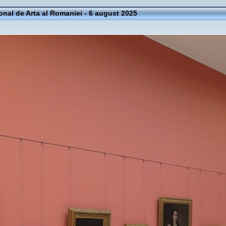
onal de Arta al Romaniei - 6 august 2025