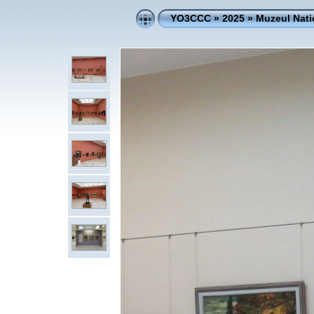
YO3CCC
»
2025
»
Muzeul Nati