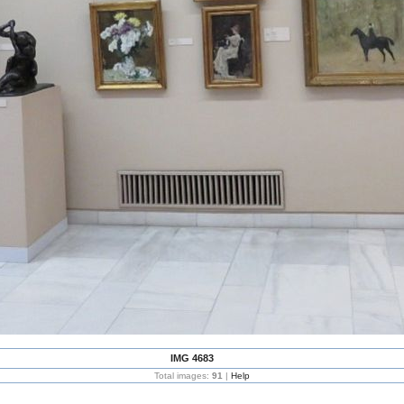
IMG 4683
Total images:
91
|
Help