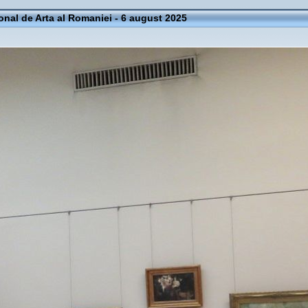
onal de Arta al Romaniei - 6 august 2025