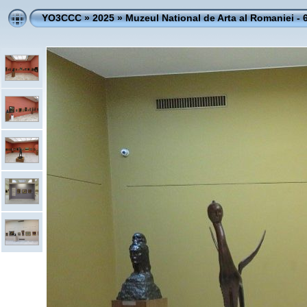
YO3CCC
»
2025
»
Muzeul National de Arta al Romaniei - 