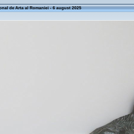
onal de Arta al Romaniei - 6 august 2025