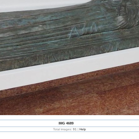
IMG 4689
Total images:
91
|
Help