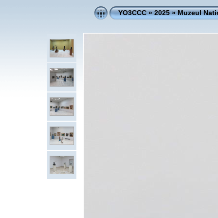
YO3CCC
»
2025
»
Muzeul Nati