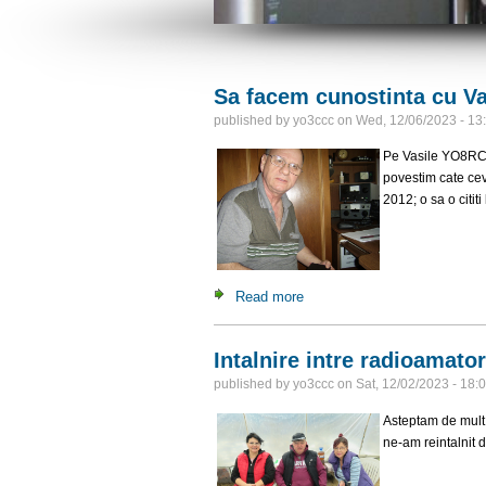
Sa facem cunostinta cu 
published by
yo3ccc
on
Wed, 12/06/2023 - 13
Pe Vasile YO8RCA 
povestim cate cev
2012; o sa o cititi 
Read more
about Sa facem cunostinta
Intalnire intre radioamator
published by
yo3ccc
on
Sat, 12/02/2023 - 18:
Asteptam de mult 
ne-am reintalnit d