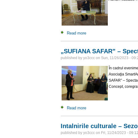
Read more
about Prof.univ. Dr Adrian Nă
„SUFIANA SAFAR” – Spect
published by
yo3ccc
on
Sun, 11/26/2023 - 09:
În cadrul evenimen
Asociaţia SmartAr
SAFAR” – Spectac
Concept, coregra
Read more
about „SUFIANA SAFAR” – S
Intalnirile culturale – Sez
published by
yo3ccc
on
Fri, 11/24/2023 - 09:1