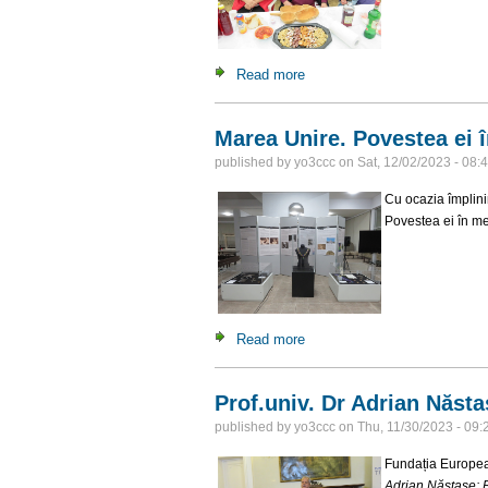
Read more
about Intalnire intre radioama
Marea Unire. Povestea ei î
published by
yo3ccc
on
Sat, 12/02/2023 - 08:
Cu ocazia împlini
Povestea ei în me
Read more
about Marea Unire. Povestea 
Prof.univ. Dr Adrian Năsta
published by
yo3ccc
on
Thu, 11/30/2023 - 09:
Fundația European
Adrian Năstase: R