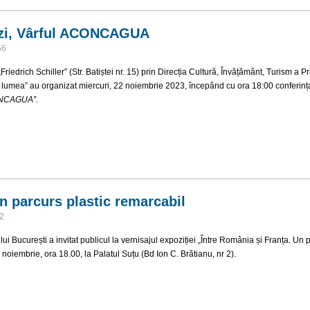
Anzi, Vârful ACONCAGUA
56
riedrich Schiller” (Str. Batiștei nr. 15) prin Direcția Cultură, Învățământ, Turism a Pr
ă lumea” au organizat
miercuri, 22 noiembrie 2023
, începând cu ora
18:00
conferinț
ONCAGUA”.
din Anzi, Vârful ACONCAGUA
n parcurs plastic remarcabil
42
i București a invitat publicul la vernisajul expoziției „Între România și Franța. Un
7 noiembrie, ora 18.00, la Palatul Suțu (Bd Ion C. Brătianu, nr 2).