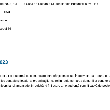
rie 2023, ora 19, la Casa de Cultura a Studentilor din Bucuresti, a avut loc
ULTURALE
ulescu
sodul 86
 Sezonul 12, Episodul 86
2023
2
orit a fi o platformă de comunicare între părțile implicate în dezvoltarea urbană dur
lice centrale şi locale, ai organizaţiilor cu rol in reglementarea domeniilor conexe 
niversitar si ambasade, înregistrând în fiecare an o audienţă semnificativă de peste
ia 2023