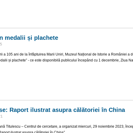
tori si CB-isti - 1 decembrie 2023
n medalii și plachete
45
rii a 105 ani de la înfăptuirea Marii Uniri, Muzeul Național de Istorie a României a 
dalii și plachete” - ce este disponibilă publicului începând cu 1 decembrie, Ziua N
ei în medalii și plachete
se: Raport ilustrat asupra călătoriei în China
21
ă Titulescu – Centrul de cercetare, a organizat miercuri, 29 noiembrie 2023, încep
aport ilustrat asupra călătoriei în China”
.