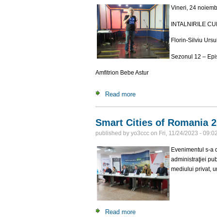
Vineri, 24 noiemb
INTALNIRILE C
Florin-Silviu Urs
Sezonul 12 – Epi
Amfitrion Bebe Astur
Read more
about Intalnirile culturale –
Smart Cities of Romania 
published by
yo3ccc
on
Fri, 11/24/2023 - 09:0
Evenimentul s-a d
administraţiei pub
mediului privat, u
Read more
about Smart Cities of Roman