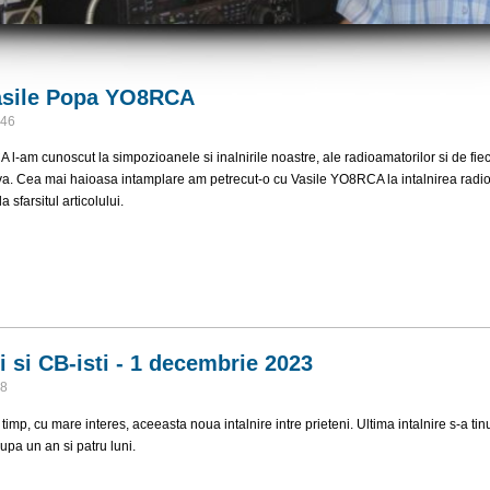
Vasile Popa YO8RCA
:46
l-am cunoscut la simpozioanele si inalnirile noastre, ale radioamatorilor si de fie
a. Cea mai haioasa intamplare am petrecut-o cu Vasile YO8RCA la intalnirea radioa
la sfarsitul articolului.
 cu Vasile Popa YO8RCA
i si CB-isti - 1 decembrie 2023
08
timp, cu mare interes, aceeasta noua intalnire intre prieteni. Ultima intalnire s-a t
upa un an si patru luni.