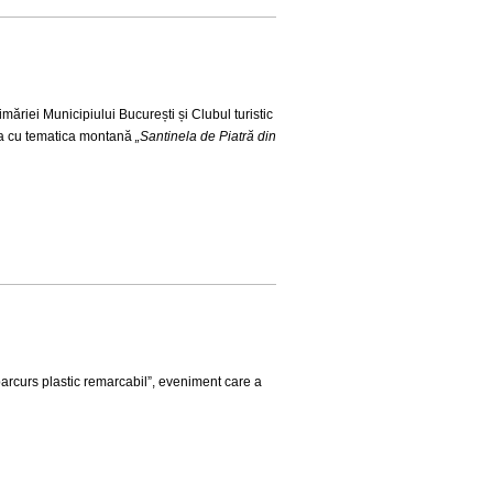
imăriei Municipiului București și Clubul turistic
a cu tematica montană
„Santinela de Piatră din
 parcurs plastic remarcabil”, eveniment care a