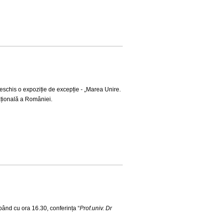
deschis o expoziție de excepție - „Marea Unire.
ațională a României.
ând cu ora 16.30, conferința “
Prof.univ. Dr