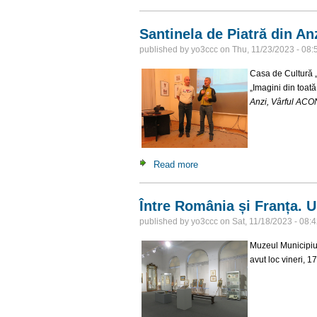
Santinela de Piatră din 
published by
yo3ccc
on
Thu, 11/23/2023 - 08:
Casa de Cultură „F
„Imagini din toat
Anzi, Vârful AC
Read more
about Santinela de Piatră 
Între România și Franța. U
published by
yo3ccc
on
Sat, 11/18/2023 - 08:
Muzeul Municipiulu
avut loc vineri, 1