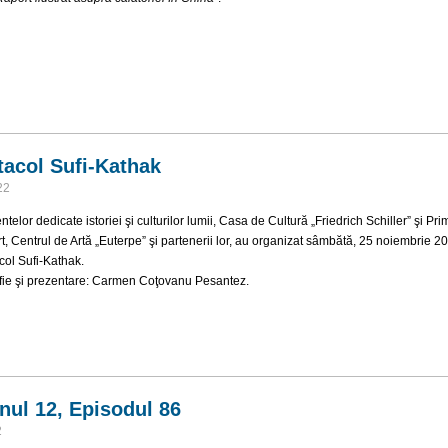
stase: Raport ilustrat asupra călătoriei în China
acol Sufi-Kathak
22
telor dedicate istoriei şi culturilor lumii, Casa de Cultură „Friedrich Schiller” şi Pr
t, Centrul de Artă „Euterpe” şi partenerii lor, au organizat sâmbătă, 25 noiembrie 2
ol Sufi-Kathak.
fie şi prezentare: Carmen Coţovanu Pesantez.
pectacol Sufi-Kathak
onul 12, Episodul 86
2