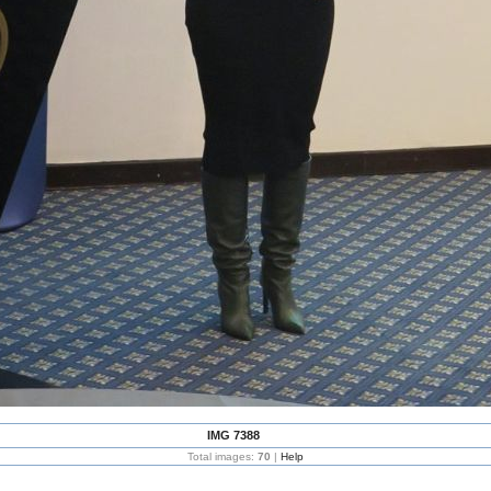
IMG 7388
Total images:
70
|
Help