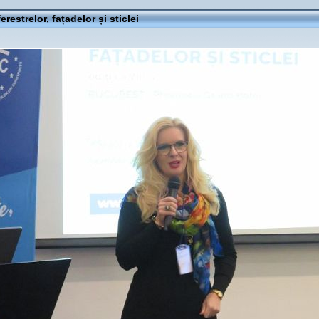
ferestrelor, fațadelor și sticlei