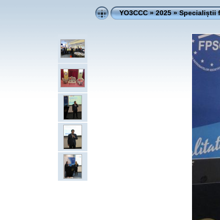
YO3CCC
»
2025
»
Specialiștii 