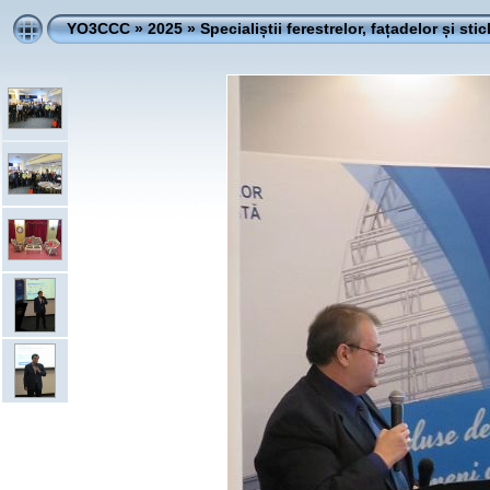
YO3CCC
»
2025
»
Specialiștii ferestrelor, fațadelor și stic