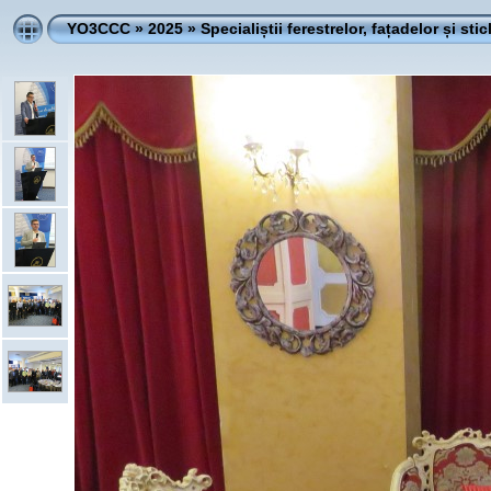
YO3CCC
»
2025
»
Specialiștii ferestrelor, fațadelor și stic