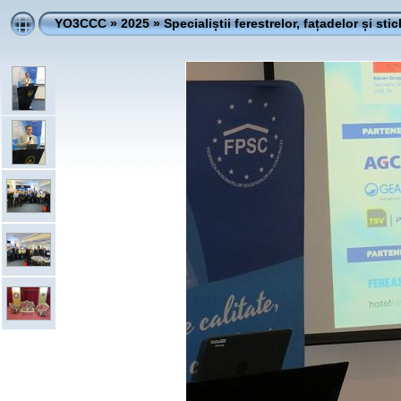
YO3CCC
»
2025
»
Specialiștii ferestrelor, fațadelor și stic