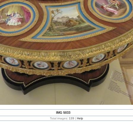
IMG 5033
Total images:
139
|
Help