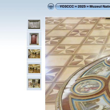
YO3CCC
»
2025
»
Muzeul Nati