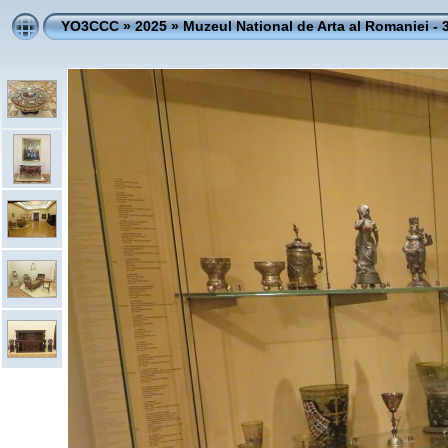
YO3CCC
»
2025
»
Muzeul National de Arta al Romaniei - 