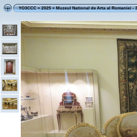
YO3CCC
»
2025
»
Muzeul National de Arta al Romaniei - 