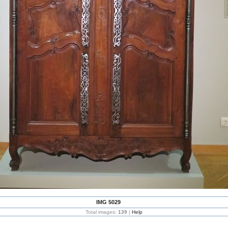
IMG 5029
Total images:
139
|
Help