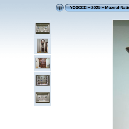
YO3CCC
»
2025
»
Muzeul Nati