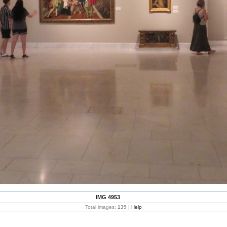
IMG 4953
Total images:
139
|
Help