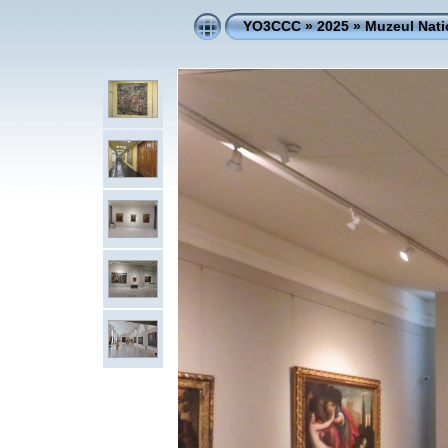
YO3CCC
»
2025
»
Muzeul Nati