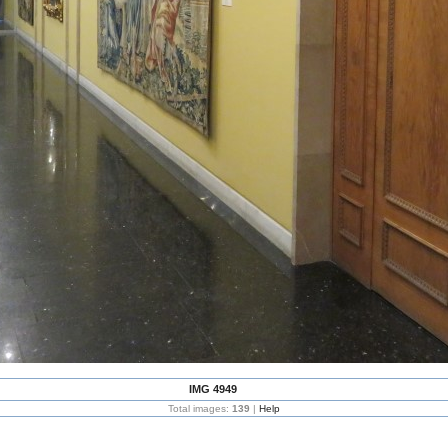
IMG 4949
Total images:
139
|
Help