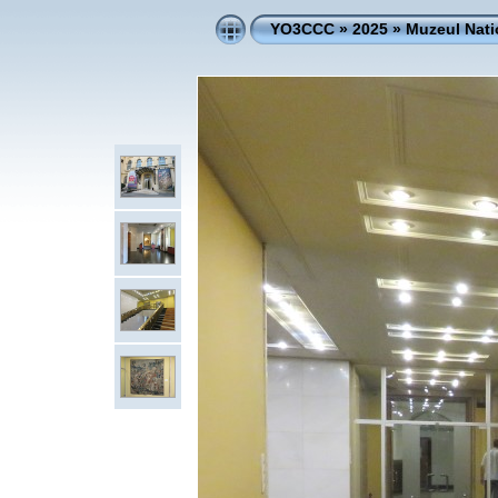
YO3CCC
»
2025
»
Muzeul Nati