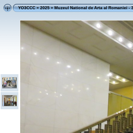
YO3CCC
»
2025
»
Muzeul National de Arta al Romaniei - 