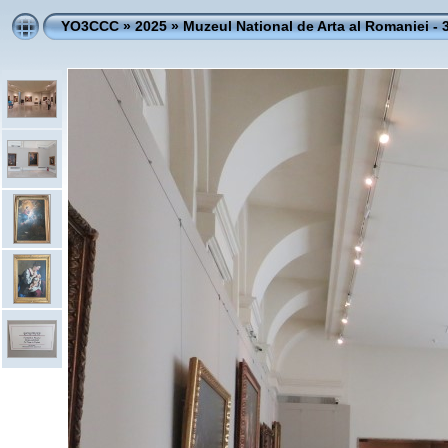
YO3CCC
»
2025
»
Muzeul National de Arta al Romaniei - 