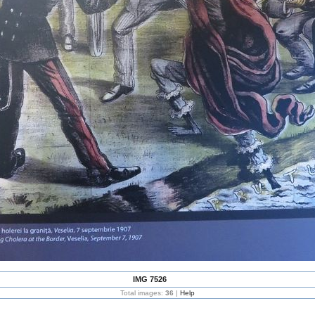
IMG 7526
Total images:
36
|
Help