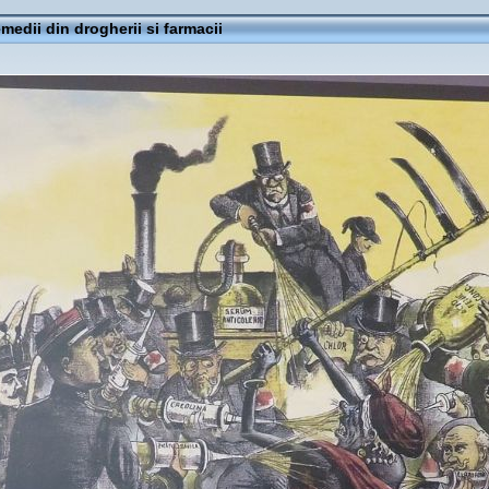
emedii din drogherii si farmacii