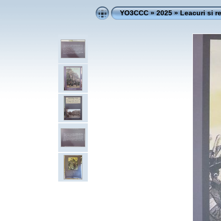
YO3CCC
»
2025
»
Leacuri si r