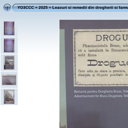
YO3CCC
»
2025
»
Leacuri si remedii din drogherii si farm