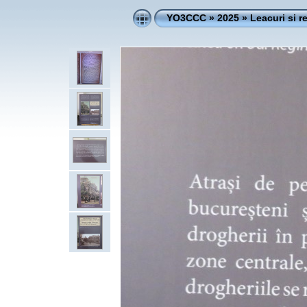
YO3CCC
»
2025
»
Leacuri si r