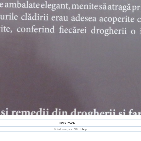
IMG 7524
Total images:
36
|
Help