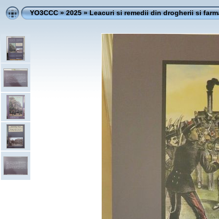
YO3CCC
»
2025
»
Leacuri si remedii din drogherii si farm