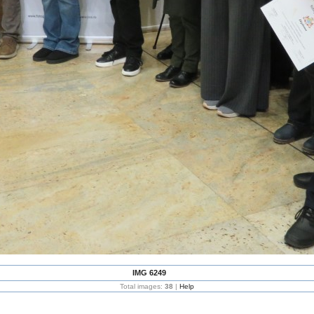
IMG 6249
Total images:
38
|
Help