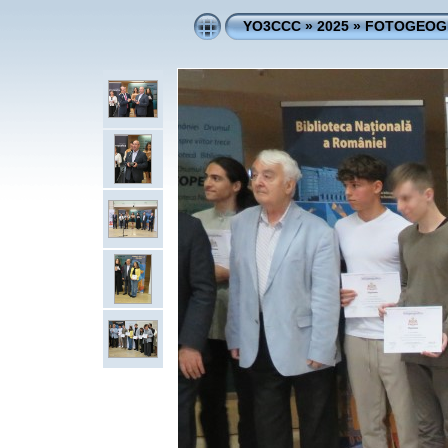
YO3CCC
»
2025
»
FOTOGEOGR