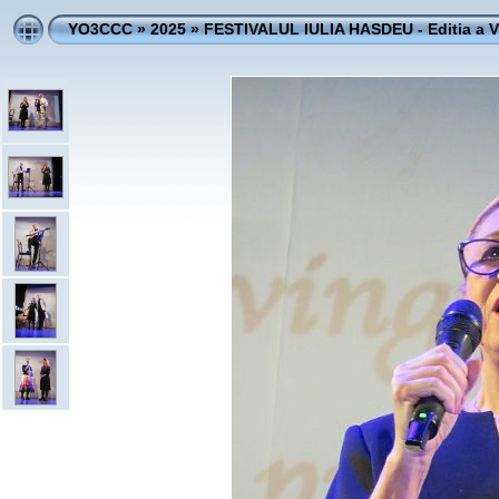
YO3CCC
»
2025
»
FESTIVALUL IULIA HASDEU - Editia a V