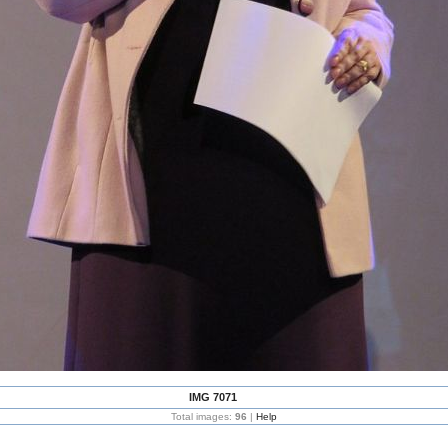
IMG 7071
Total images:
96
|
Help