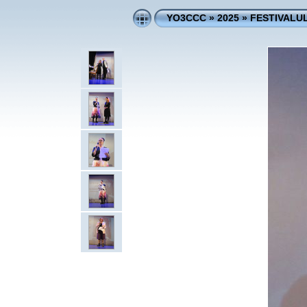
YO3CCC
»
2025
»
FESTIVALUL 