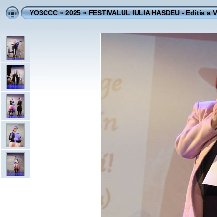
YO3CCC
»
2025
»
FESTIVALUL IULIA HASDEU - Editia a V