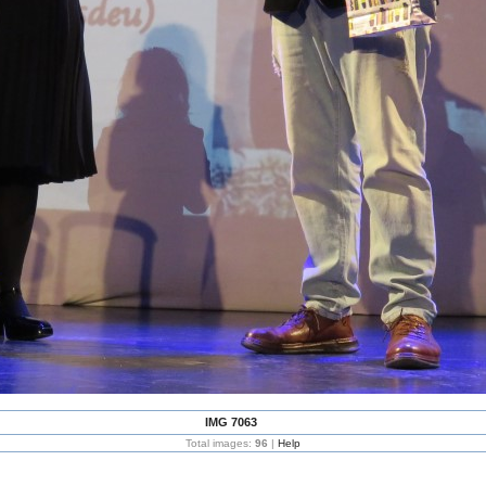
IMG 7063
Total images:
96
|
Help