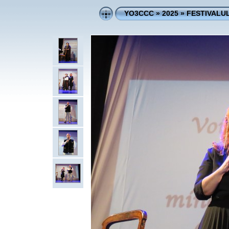
YO3CCC
»
2025
»
FESTIVALUL 