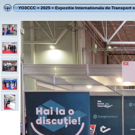
YO3CCC
»
2025
»
Expozitie Internationala de Transport si