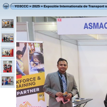
YO3CCC
»
2025
»
Expozitie Internationala de Transport si