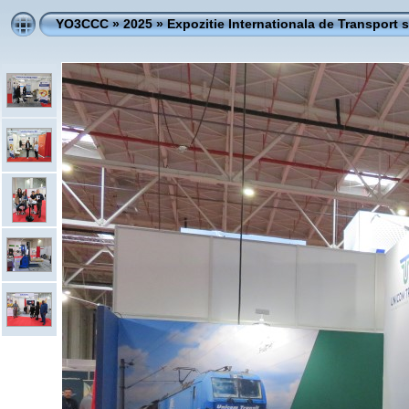
YO3CCC
»
2025
»
Expozitie Internationala de Transport si