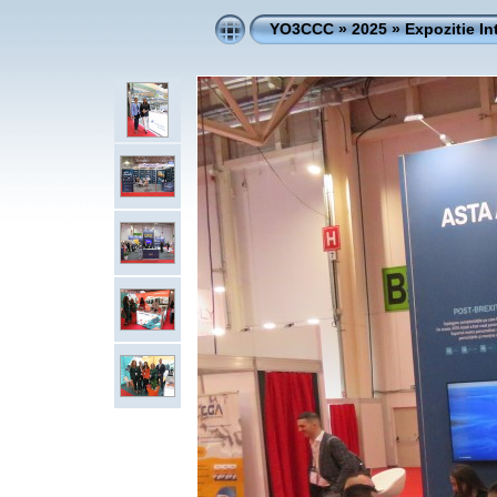
YO3CCC
»
2025
»
Expozitie In