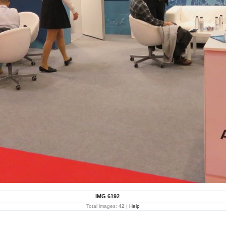
IMG 6192
Total images:
42
|
Help