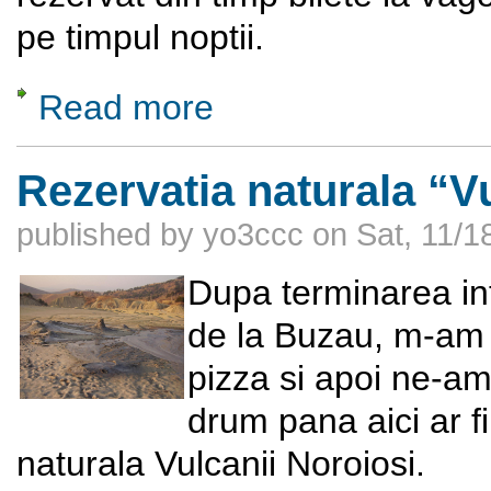
pe timpul noptii.
Read more
about Orasul Vatra Dornei, 4 - 7 septembri
Rezervatia naturala “Vu
published by
yo3ccc
on
Sat, 11/1
Dupa terminarea int
de la Buzau, m-am 
pizza si apoi ne-am
drum pana aici ar fi
naturala Vulcanii Noroiosi.