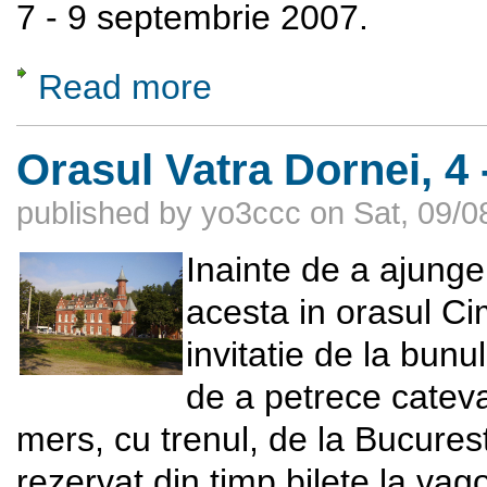
7 - 9 septembrie 2007.
Read more
about Simpozion National YO Campulung Mo
Orasul Vatra Dornei, 4
published by
yo3ccc
on
Sat, 09/0
Inainte de a ajunge
acesta in orasul C
invitatie de la bun
de a petrece cateva
mers, cu trenul, de la Bucures
rezervat din timp bilete la va