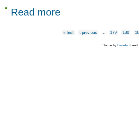
Read more
about Rezervatia naturala “Vulcanii noroiosi
Pages
« first
‹ previous
…
179
180
1
Theme by
Danetsoft
and