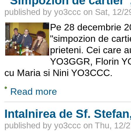
"Simpozion de cartier"
published by
yo3ccc
on
Sat, 12/2
Pe 28 decembrie 2
"simpozion de cartie
prieteni. Cei care 
YO3GGR, Florin Y
cu Maria si Nini YO3CCC.
Read more
about "Simpozion de cartier", 28 decembrie
Intalnirea de Sf. Stefa
published by
yo3ccc
on
Thu, 12/2