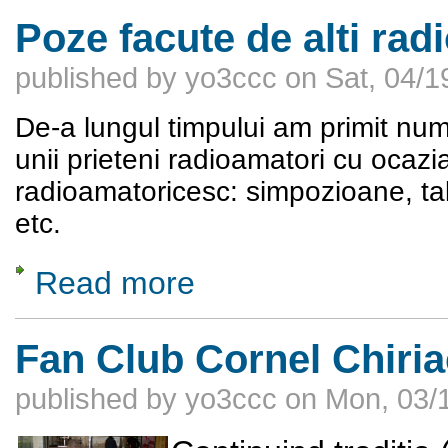
Poze facute de alti rad
published by
yo3ccc
on
Sat, 04/1
De-a lungul timpului am primit num
unii prieteni radioamatori cu ocazia 
radioamatoricesc: simpozioane, talc
etc.
Read more
about Poze facute de alti radioamatori
Fan Club Cornel Chiria
published by
yo3ccc
on
Mon, 03/1