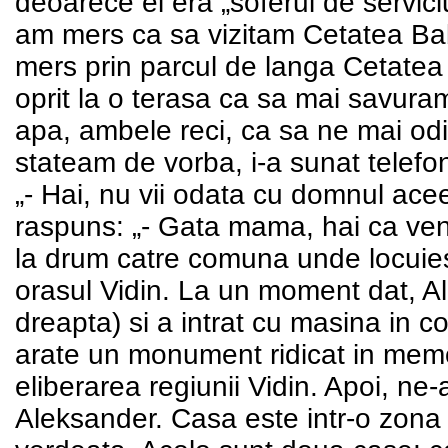
deoarece el era „soferul de servic
am mers ca sa vizitam Cetatea Bab
mers prin parcul de langa Cetatea
oprit la o terasa ca sa mai savuram
apa, ambele reci, ca sa ne mai o
stateam de vorba, i-a sunat telefon
„- Hai, nu vii odata cu domnul ace
raspuns: „- Gata mama, hai ca ven
la drum catre comuna unde locuie
orasul Vidin. La un moment dat, Al
dreapta) si a intrat cu masina in
arate un monument ridicat in memor
eliberarea regiunii Vidin. Apoi, n
Aleksander. Casa este intr-o zona 