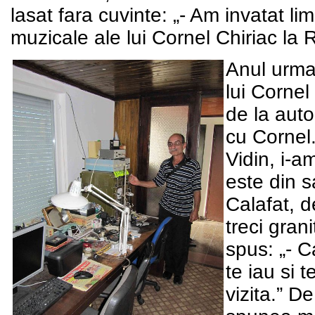
lasat fara cuvinte: „- Am invatat l
muzicale ale lui Cornel Chiriac la
Anul urmat
lui Cornel
de la auto
cu Cornel.
Vidin, i-a
este din s
Calafat, d
treci gran
spus: „- C
te iau si t
vizita.” D