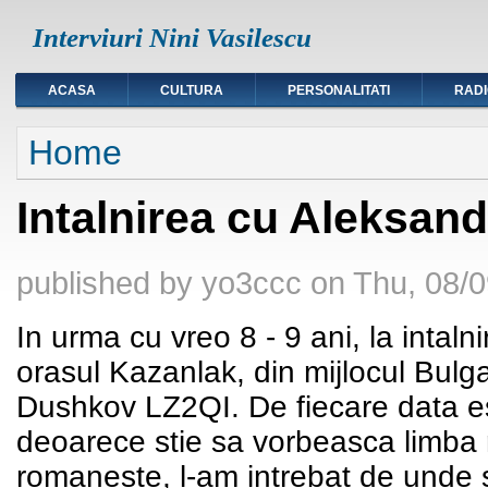
Interviuri Nini Vasilescu
ACASA
CULTURA
PERSONALITATI
RAD
You are here
Home
Intalnirea cu Aleksa
published by
yo3ccc
on
Thu, 08/0
In urma cu vreo 8 - 9 ani, la intaln
orasul Kazanlak, din mijlocul Bulg
Dushkov LZ2QI. De fiecare data es
deoarece stie sa vorbeasca limba
romaneste, l-am intrebat de unde s