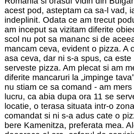
Romania si orasul Vidin din Bulgari
acest pod, asteptam ca sa-l vad, 
indeplinit. Odata ce am trecut podu
am inceput sa vizitam diferite obi
scol nu pot sa mananc si de acee
mancam ceva, evident o pizza. A o
asa ceva, dar ni s-a spus, ca est
serveste pizza. Am plecat si am me
diferite mancaruri la „impinge tava
nu stiam ce sa comand - am mers i
lucru, ca abia dupa ora 11 se serv
locatie, o terasa situata intr-o zon
comandat si ni s-a adus cate o piz
bere Kamenitza, preferata mea. Ale