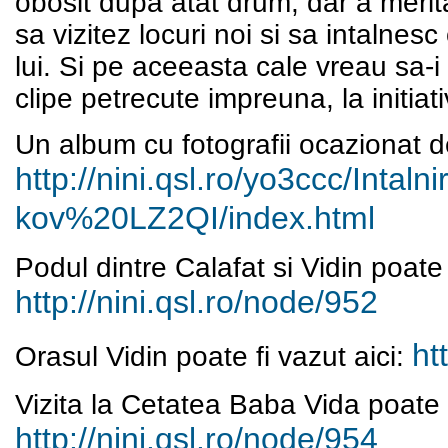
obosit dupa atat drum, dar a merit
sa vizitez locuri noi si sa intalne
lui. Si pe aceeasta cale vreau sa-
clipe petrecute impreuna, la initiati
Un album cu fotografii ocazionat de
http://nini.qsl.ro/yo3ccc/Inta
ln
kov%20LZ2QI/index.html
Podul dintre Calafat si Vidin poate f
http://nini.qsl.ro/node/952
ht
Orasul Vidin poate fi vazut aici:
Vizita la Cetatea Baba Vida poate f
http://nini.qsl.ro/node/954