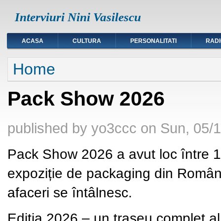
Interviuri Nini Vasilescu
ACASA
CULTURA
PERSONALITATI
RAD
You are here
Home
Pack Show 2026
published by
yo3ccc
on
Sun, 05/1
Pack Show 2026 a avut loc între
expoziție de packaging din România
afaceri se întâlnesc.
Ediția 2026 – un traseu complet al