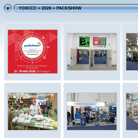
YO3CCC
»
2026
» PACKSHOW