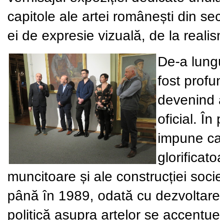
capitole ale artei românești din s
ei de expresie vizuală, de la reali
De-a lungu
fost profu
devenind 
oficial. În
impune ca
glorificat
muncitoare și ale construcției socie
până în 1989, odată cu dezvoltare
politică asupra artelor se accentu