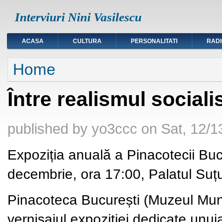
Interviuri Nini Vasilescu
ACASA
CULTURA
PERSONALITATI
RAD
You are here
Home
Între realismul social
published by
yo3ccc
on
Sat, 12/1
Expoziția anuală a Pinacotecii Bucu
decembrie, ora 17:00, Palatul Suț
Pinacoteca București (Muzeul Munici
vernisajul expoziției dedicate unui