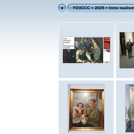
YO3CCC
»
2025
» Intre realis