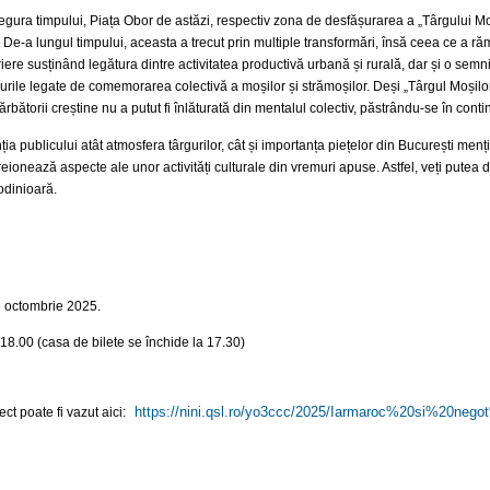
egura timpului, Piața Obor de astăzi, respectiv zona de desfășurarea a „Târgului Moși
 De-a lungul timpului, aceasta a trecut prin multiple transformări, însă ceea ce a 
ere susținând legătura dintre activitatea productivă urbană și rurală, dar și o semnif
urile legate de comemorarea colectivă a moșilor și strămoșilor. Deși „Târgul Moșilor
sărbătorii creștine nu a putut fi înlăturată din mentalul colectiv, păstrându-se în conti
ția publicului atât atmosfera târgurilor, cât și importanța piețelor din București m
re creionează aspecte ale unor activități culturale din vremuri apuse. Astfel, veți pute
 odinioară.
6 octombrie 2025.
18.00 (casa de bilete se închide la 17.30)
https://nini.qsl.ro/yo3ccc/
2025/Iarmaroc%20si%20nego
t poate fi vazut aici: