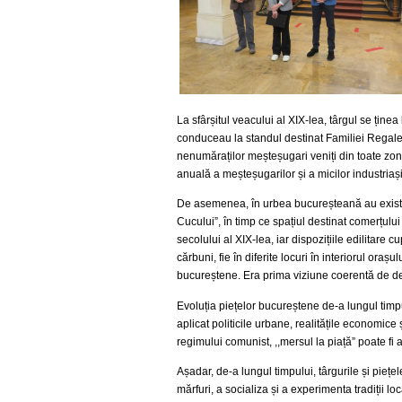
La sfârșitul veacului al XIX-lea, târgul se țin
conduceau la standul destinat Familiei Regale, 
nenumăraților meșteșugari veniți din toate zonele
anuală a meșteșugarilor și a micilor industriași
De asemenea, în urbea bucureșteană au existat m
Cucului”, în timp ce spațiul destinat comerțului
secolului al XIX-lea, iar dispozițiile edilitare
cărbuni, fie în diferite locuri în interiorul or
bucureștene. Era prima viziune coerentă de de
Evoluția piețelor bucureștene de-a lungul timp
aplicat politicile urbane, realitățile economic
regimului comunist, ,,mersul la piață” poate fi
Așadar, de-a lungul timpului, târgurile și pieț
mărfuri, a socializa și a experimenta tradiții loc