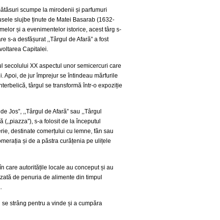
 mătăsuri scumpe la mirodenii și parfumuri
usele slujbe ținute de Matei Basarab (1632-
elor și a evenimentelor istorice, acest târg s-
re s-a desfășurat ,,Târgul de Afară” a fost
voltarea Capitalei.
tul secolului XX aspectul unor semicercuri care
. Apoi, de jur împrejur se întindeau mărfurile
interbelică, târgul se transformă într-o expoziție
de Jos”, ,,Târgul de Afară” sau ,,Târgul
(,,piazza”), s-a folosit de la începutul
ferie, destinate comerțului cu lemne, fân sau
omerația și de a păstra curățenia pe ulițele
n care autoritățile locale au conceput și au
tizată de penuria de alimente din timpul
.
i se strâng pentru a vinde și a cumpăra