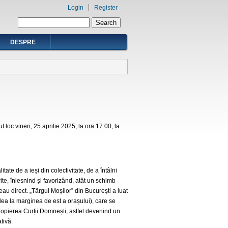
Login
Register
Search form
Search
DESPRE
 loc vineri, 25 aprilie 2025, la ora 17.00, la
ate de a ieși din colectivitate, de a întâlni
erite, înlesnind și favorizând, atât un schimb
au direct. „Târgul Moșilor” din București a luat
lea la marginea de est a orașului), care se
ropierea Curții Domnești, astfel devenind un
tivă.