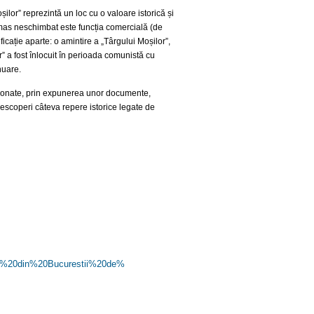
lor” reprezintă un loc cu o valoare istorică și
rămas neschimbat este funcția comercială (de
icație aparte: o amintire a „Târgului Moșilor”,
” a fost înlocuit în perioada comunistă cu
nuare.
enționate, prin expunerea unor documente,
a descoperi câteva repere istorice legate de
t%
20din%20Bucurestii%20de%