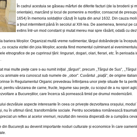
În cadrul acestuia se găseau mărfuri de diferite facturi (de la broderii și
orientale), marcând și locul de pomenire a morților, consacrat de presup
1654) în memoria soldaților căzuți în lupta din anul 1632. Din cauza molim
a ținut intermitent până în secolul al XIX-lea. De asemenea, terenul pe ca
extins într-un mod constant și mutat mereu mai spre răsărit, odată cu dez
ea la bariera Moșilor. Organizat multă vreme rudimentar, târgul dobândește la începu
cu ocazia vizitei din joia Moșilor, acesta fiind momentul culminant al evenimentului
 etnografice de pe cuprinsul țării: lingurari, dogari, olari, fierari, etc. În perioada 
.
ai multe piețe care s-au numit inițial ,,târguri”, precum ,,Târgul de Sus”, ,,Târgul 
 cu animale era cunoscut sub numele de ,,obor”. Cuvântul ,,piață”, de origine italiană 
 cuprinse în Regulamentul Organic prevedeau înființarea unor piețe situate fie la peri
așului, pentru vânzarea de carne, fructe, legume sau pește, cu scopul de a nu spori agl
zvoltare a Bucureștilor, care încerca să pornească timid pe drumul modernizării.
ului dezvăluie aspecte interesante în ceea ce privește dezvoltarea orașului, modul î
e și, nu în ultimul rând, transformările sociale. Pentru societatea românească trauma
 apreciat un reflex al acelor vremuri, rezultat din nevoia disperată de a cumpăra ceva
ele din București au devenit importante noduri culturale și economice în care oameni
ale.