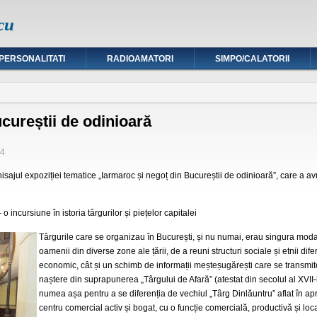
cu
PERSONALITATI
RADIOAMATORI
SIMPO/CALATORII
cureștii de odinioară
24
ajul expoziției tematice „Iarmaroc și negoț din Bucureștii de odinioară”, care a avut
 o incursiune în istoria târgurilor și piețelor capitalei
Târgurile care se organizau în București, și nu numai, erau singura modalit
oamenii din diverse zone ale țării, de a reuni structuri sociale și etnii dif
economic, cât și un schimb de informații meșteșugărești care se transmite
naștere din suprapunerea „Târgului de Afară” (atestat din secolul al XVII-
numea așa pentru a se diferenția de vechiul „Târg Dinlăuntru” aflat în ap
centru comercial activ și bogat, cu o funcție comercială, productivă și loca