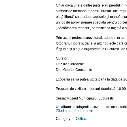
Chiar dacă unele dintre piețe s-au pierdut în n
simbolistic-memorială pentru orașul București.
piață liberă) cu produse agricole și manufacturi
un loc de aprovizionare specială pentru obicei
,,Sărbătoarea recoltei”, semnificația inițială a 
Prin acest proiect expozițional, aducem în aten
fotografii, litografii, dar și a altor obiecte ca
târgurile și piețele organizate în Bucureștii de
Curatori:
Dr. Silvia Iordache
Drd. Gabriel Constantin
Expoziția se va putea vizita până la data de 2
Program de vizitare: miercuri-duminică, 10.00-
Sursa:
Muzeul Municipiului București
Un album cu fotografii ocazionat de acest subiec
20odinioara/index.html
Category:
Cultura