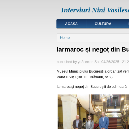
Interviuri Nini Vasiles
ACASA
CULTURA
You are here
Home
Iarmaroc și negoț din Bu
published by
yo3ccc
on
Sat, 04/26/2025 - 21:
Muzeul Municipiului București a organizat vernis
Palatul Suțu (Bd. I.C. Brătianu, nr. 2).
Iarmaroc și negoț din Bucureștii de odinioară
–