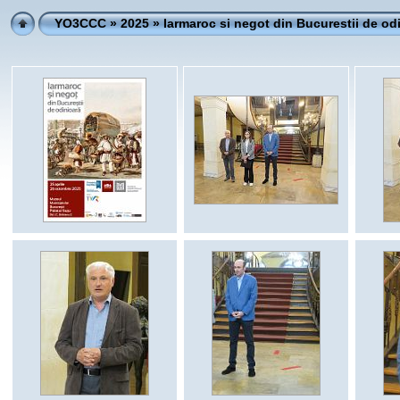
YO3CCC
»
2025
» Iarmaroc si negot din Bucurestii de od