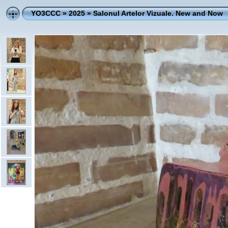
YO3CCC
»
2025
»
Salonul Artelor Vizuale. New and Now