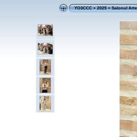
YO3CCC
»
2025
»
Salonul Art