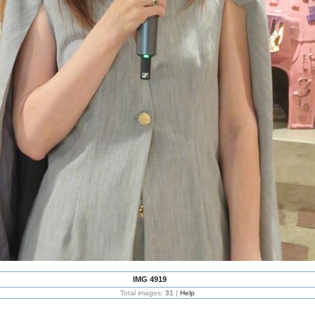
IMG 4919
Total images:
31
|
Help