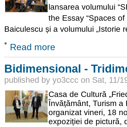
lansarea volumului 
the Essay “Spaces of
Baiculescu și a volumului „Istorie
Read more
about Lansările cărților “SPACES AND IDEAS
Bidimensional - Tridim
published by
yo3ccc
on
Sat, 11/1
Casa de Cultură „Friedr
Învățământ, Turism a 
organizat vineri
, 18 n
expoziției de pictură, 