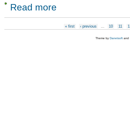
Read more
about Grupul de Cercetari Interdisciplinare 
Pages
« first
‹ previous
…
10
11
1
Theme by
Danetsoft
and