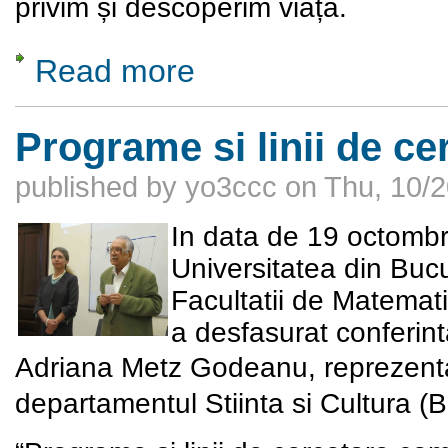
privim și descoperim viața.
Read more
about Grigore Antipa și Emil Racoviță - Con
Programe si linii de c
published by
yo3ccc
on
Thu, 10/2
In data de 19 octombri
Universitatea din Bucur
Facultatii de Matematic
a desfasurat conferin
Adriana Metz Godeanu,
reprezent
departamentul Stiinta si Cultura (B