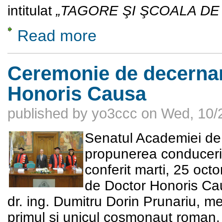
intitulat
„TAGORE ŞI ŞCOALA DE 
Read more
about TAGORE ŞI ŞCOALA DE LA SHANT
Ceremonie de decernare
Honoris Causa
published by
yo3ccc
on
Wed, 10/
Senatul Academiei de 
propunerea conducerii
conferit marti, 25 octo
de Doctor Honoris Ca
dr. ing. Dumitru Dorin Prunariu,
primul si unicul cosmonaut roman.