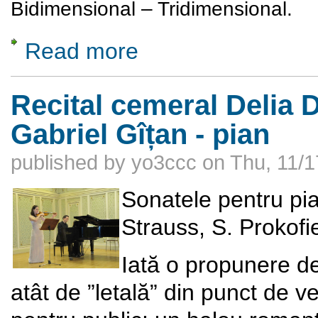
Bidimensional – Tridimensional.
Read more
about Bidimensional - Tridimensional
Recital cemeral Delia D
Gabriel Gîțan - pian
published by
yo3ccc
on
Thu, 11/1
Sonatele pentru pia
Strauss, S. Prokofi
Iată o propunere de
atât de ”letală” din punct de ved