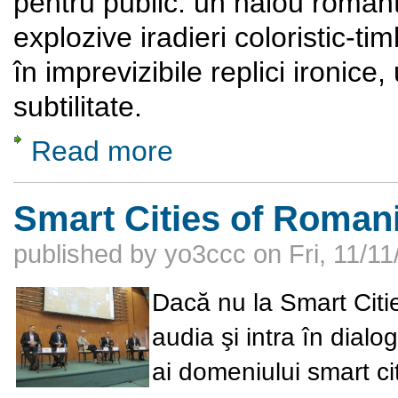
pentru public: un halou romant
explozive iradieri coloristic-ti
în imprevizibile replici ironice
subtilitate.
Read more
about Recital cemeral Delia Diaconescu - vi
Smart Cities of Roman
published by
yo3ccc
on
Fri, 11/1
Dacă nu la Smart Citi
audia şi intra în dialo
ai domeniului smart ci