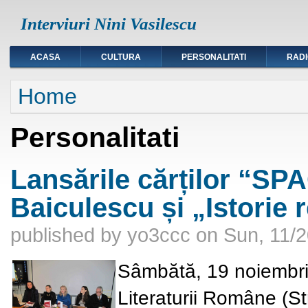
Interviuri Nini Vasilescu
ACASA
CULTURA
PERSONALITATI
RAD
You are here
Home
Personalitati
Lansările cărților “S
Baiculescu și „Istorie
published by
yo3ccc
on
Sun, 11/2
Sâmbătă, 19 noiembrie
Literaturii Române (St