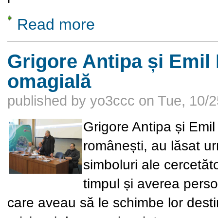
Read more
about Ceremonie de decernare a titlului de
Grigore Antipa și Emil 
omagială
published by
yo3ccc
on
Tue, 10/2
Grigore Antipa și Emil
românești, au lăsat u
simboluri ale cercetăto
timpul și averea perso
care aveau să le schimbe lor desti