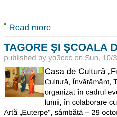
Read more
about Știința pentru toți în epoca postgeno
TAGORE ŞI ŞCOALA D
published by
yo3ccc
on
Sun, 10/3
Casa de Cultură „F
Cultură, Învățământ, 
organizat în cadrul eve
lumii, în colaborare c
Artă „Euterpe”, sâmbătă – 29 octo