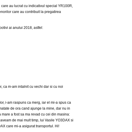
care au lucrat cu indicativul special YR100R,
enorilor care au contribuit la pregatirea
tivi ai anului 2018, astfel:
, ca m-am intalnit cu vechi dar si cu noi
or, i-am raspuns ca merg, iar el mi-a spus ca
umatate de ora cand ajunge la mine, dar nu in
cea mare a fost sa ma revad cu cei din masina:
 aveam de mai mult timp, lui Vasile YO3DAX si
DAX care mi-a asigurat transportul. Hi!