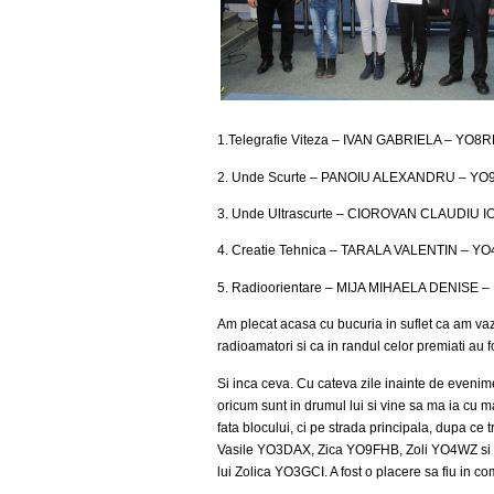
1.Telegrafie Viteza – IVAN GABRIELA – YO8
2. Unde Scurte – PANOIU ALEXANDRU – Y
3. Unde Ultrascurte – CIOROVAN CLAUDIU
4. Creatie Tehnica – TARALA VALENTIN – 
5. Radioorientare – MIJA MIHAELA DENISE 
Am plecat acasa cu bucuria in suflet ca am vazu
radioamatori si ca in randul celor premiati au fos
Si inca ceva. Cu cateva zile inainte de evenim
oricum sunt in drumul lui si vine sa ma ia cu 
fata blocului, ci pe strada principala, dupa ce 
Vasile YO3DAX, Zica YO9FHB, Zoli YO4WZ si bai
lui Zolica YO3GCI. A fost o placere sa fiu in c