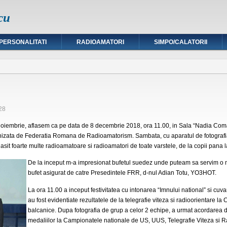
cu
PERSONALITATI
RADIOAMATORI
SIMPO/CALATORII
28
oiembrie, aflasem ca pe data de 8 decembrie 2018, ora 11.00, in Sala “Nadia Comane
nizata de Federatia Romana de Radioamatorism. Sambata, cu aparatul de fotografiat
sit foarte multe radioamatoare si radioamatori de toate varstele, de la copii pana l
De la inceput m-a impresionat bufetul suedez unde puteam sa servim o mas
bufet asigurat de catre Presedintele FRR, d-nul Adian Totu, YO3HOT.
La ora 11.00 a inceput festivitatea cu intonarea “Imnului national” si cu
au fost evidentiate rezultatele de la telegrafie viteza si radioorientare 
balcanice. Dupa fotografia de grup a celor 2 echipe, a urmat acordarea di
medaliilor la Campionatele nationale de US, UUS, Telegrafie Viteza si R