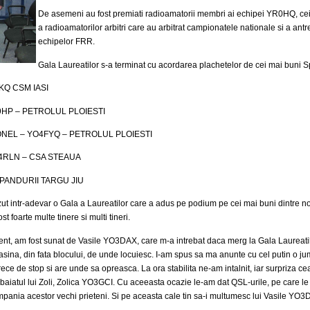
De asemeni au fost premiati radioamatorii membri ai echipei YR0HQ, cei 
a radioamatorilor arbitri care au arbitrat campionatele nationale si a antr
echipelor FRR.
Gala Laureatilor s-a terminat cu acordarea plachetelor de cei mai buni Spo
RKQ CSM IASI
O9HP – PETROLUL PLOIESTI
 IONEL – YO4FYQ – PETROLUL PLOIESTI
YO4RLN – CSA STEAUA
– PANDURII TARGU JIU
t intr-adevar o Gala a Laureatilor care a adus pe podium pe cei mai buni dintre noi
t foarte multe tinere si multi tineri.
ent, am fost sunat de Vasile YO3DAX, care m-a intrebat daca merg la Gala Laureatil
masina, din fata blocului, de unde locuiesc. I-am spus sa ma anunte cu cel putin o j
trece de stop si are unde sa opreasca. La ora stabilita ne-am intalnit, iar surpriza 
atul lui Zoli, Zolica YO3GCI. Cu aceeasta ocazie le-am dat QSL-urile, pe care le
ompania acestor vechi prieteni. Si pe aceasta cale tin sa-i multumesc lui Vasile YO3