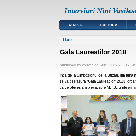
Interviuri Nini Vasiles
ACASA
CULTURA
You are here
Home
Gala Laureatilor 2018
published by
yo3ccc
on
Sun, 12/09/2018 - 14:
Inca de la Simpozionul de la Buzau, din luna n
se va desfasura “Gala Laureatilor” 2018, orga
ca de obicei, am plecat spre M.T.S., unde am ga