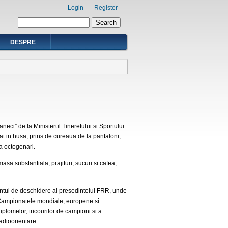
Login
Register
Search form
Search
DESPRE
ci” de la Ministerul Tineretului si Sportului
 in husa, prins de cureaua de la pantaloni,
a octogenari.
a substantiala, prajituri, sucuri si cafea,
vantul de deschidere al presedintelui FRR, unde
la Campionatele mondiale, europene si
plomelor, tricourilor de campioni si a
adioorientare.