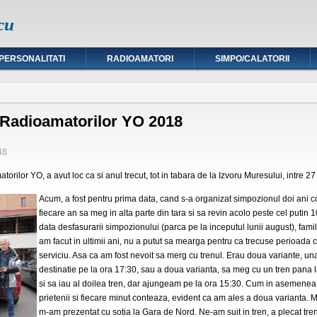
cu
PERSONALITATI
RADIOAMATORI
SIMPO/CALATORII
 Radioamatorilor YO 2018
48
rilor YO, a avut loc ca si anul trecut, tot in tabara de la Izvoru Muresului, intre 27
Acum, a fost pentru prima data, cand s-a organizat simpozionul doi ani co
fiecare an sa meg in alta parte din tara si sa revin acolo peste cel putin 
data desfasurarii simpozionului (parca pe la inceputul lunii august), fam
am facut in ultimii ani, nu a putut sa mearga pentru ca trecuse perioada c
serviciu. Asa ca am fost nevoit sa merg cu trenul. Erau doua variante, un
destinatie pe la ora 17:30, sau a doua varianta, sa meg cu un tren pana la
si sa iau al doilea tren, dar ajungeam pe la ora 15:30. Cum in asemenea o
prietenii si fiecare minut conteaza, evident ca am ales a doua varianta. Mi
m-am prezentat cu sotia la Gara de Nord. Ne-am suit in tren, a plecat trenu