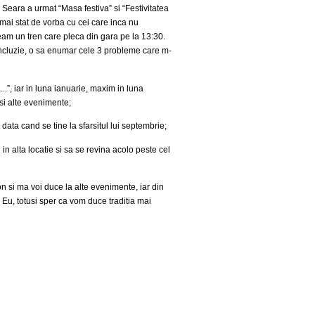
. Seara a urmat “Masa festiva” si “Festivitatea
mai stat de vorba cu cei care inca nu
veam un tren care pleca din gara pe la 13:30.
concluzie, o sa enumar cele 3 probleme care m-
.”, iar in luna ianuarie, maxim in luna
si alte evenimente;
ata cand se tine la sfarsitul lui septembrie;
 in alta locatie si sa se revina acolo peste cel
on si ma voi duce la alte evenimente, iar din
. Eu, totusi sper ca vom duce traditia mai