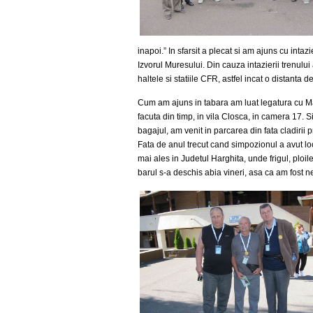
inapoi.” In sfarsit a plecat si am ajuns cu inta
Izvorul Muresului. Din cauza intazierii trenului
haltele si statiile CFR, astfel incat o distant
Cum am ajuns in tabara am luat legatura cu M
facuta din timp, in vila Closca, in camera 17. 
bagajul, am venit in parcarea din fata cladirii
Fata de anul trecut cand simpozionul a avut lo
mai ales in Judetul Harghita, unde frigul, ploil
barul s-a deschis abia vineri, asa ca am fost n