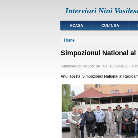
Interviuri Nini Vasiles
ACASA
CULTURA
You are here
Home
Simpozionul National al
published by
yo3ccc
on
Tue, 10/02/2018 - 10:
Anul acesta, Simpozionul National al Radioamato