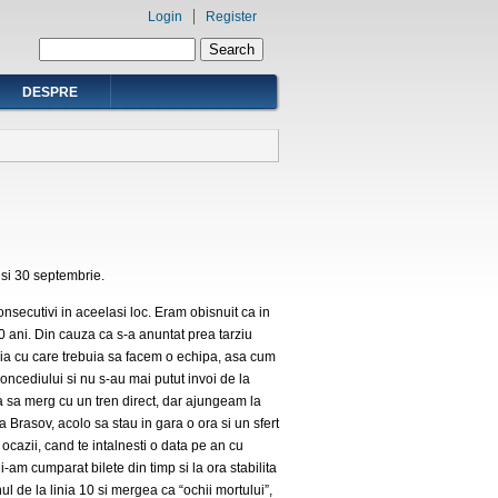
Login
Register
Search form
Search
DESPRE
 si 30 septembrie.
nsecutivi in aceelasi loc. Eram obisnuit ca in
10 ani. Din cauza ca s-a anuntat prea tarziu
ilia cu care trebuia sa facem o echipa, asa cum
oncediului si nu s-au mai putut invoi de la
a sa merg cu un tren direct, dar ajungeam la
 Brasov, acolo sa stau in gara o ora si un sfert
cazii, cand te intalnesti o data pe an cu
-am cumparat bilete din timp si la ora stabilita
l de la linia 10 si mergea ca “ochii mortului”,