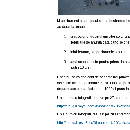
M-am bucurat ca am putut sa ma intalnesc si sa
au deranjat enorm:
1.
simpozionul de anul urmator se anunta 
februarie se anunta data cand se tine;
2.
intotdeauna, simpozioanele s-au tinut 
3.
anul aceesta este pentru prima data cand
putin 10 ani;
Daca nu se va tine cont de aceeste trei puncte,
discutiile avute atat inainte cat si dupa simpoz
departe asa cum a fost ea din 1980 si pana in 
Un album cu fotografii realizat pe 27 septembrie
http://nini.qsl.ro/yo3ccc/Simpozion%20Nat
Un album cu fotografii realizat pe 28 septembrie
http://nini.qsl.ro/yo3ccc/Simpozion%20Nat