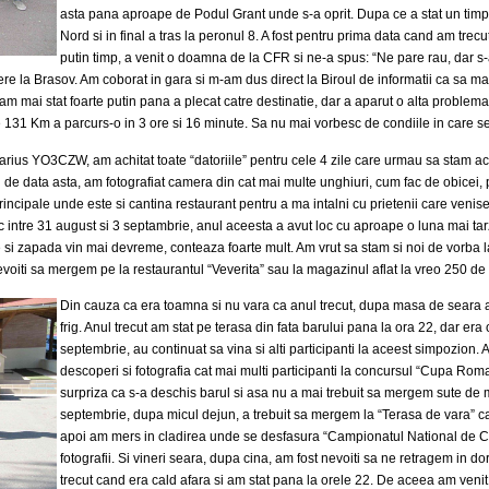
asta pana aproape de Podul Grant unde s-a oprit. Dupa ce a stat un timp
Nord si in final a tras la peronul 8. A fost pentru prima data cand am trec
putin timp, a venit o doamna de la CFR si ne-a spus: “Ne pare rau, dar s
ziere la Brasov. Am coborat in gara si m-am dus direct la Biroul de informatii ca sa ma
 am mai stat foarte putin pana a plecat catre destinatie, dar a aparut o alta problema.
a de 131 Km a parcurs-o in 3 ore si 16 minute. Sa nu mai vorbesc de condiile in care
arius YO3CZW, am achitat toate “datoriile” pentru cele 4 zile care urmau sa stam 
Si de data asta, am fotografiat camera din cat mai multe unghiuri, cum fac de obice
 principale unde este si cantina restaurant pentru a ma intalni cu prietenii care ven
c intre 31 august si 3 septambrie, anul aceesta a avut loc cu aproape o luna mai tar
e si zapada vin mai devreme, conteaza foarte mult. Am vrut sa stam si noi de vorba la
evoiti sa mergem pe la restaurantul “Veverita” sau la magazinul aflat la vreo 250 de 
Din cauza ca era toamna si nu vara ca anul trecut, dupa masa de seara 
frig. Anul trecut am stat pe terasa din fata barului pana la ora 22, dar era
septembrie, au continuat sa vina si alti participanti la aceest simpozion. 
descoperi si fotografia cat mai multi participanti la concursul “Cupa Ro
surpriza ca s-a deschis barul si asa nu a mai trebuit sa mergem sute de 
septembrie, dupa micul dejun, a trebuit sa mergem la “Terasa de vara” ca
apoi am mers in cladirea unde se desfasura “Campionatul National de Cr
fotografii. Si vineri seara, dupa cina, am fost nevoiti sa ne retragem in do
trecut cand era cald afara si am stat pana la orele 22. De aceea am venit a