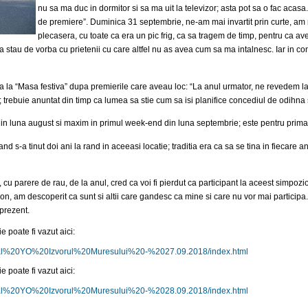
nu sa ma duc in dormitor si sa ma uit la televizor; asta pot sa o fac acasa
de premiere”. Duminica 31 septembrie, ne-am mai invartit prin curte, am 
plecasera, cu toate ca era un pic frig, ca sa tragem de timp, pentru ca a
 stau de vorba cu prietenii cu care altfel nu as avea cum sa ma intalnesc. Iar in 
la “Masa festiva” dupa premierile care aveau loc: “La anul urmator, ne revedem la..
 trebuie anuntat din timp ca lumea sa stie cum sa isi planifice concediul de odihna 
in luna august si maxim in primul week-end din luna septembrie; este pentru prima d
 s-a tinut doi ani la rand in aceeasi locatie; traditia era ca sa se tina in fiecare an
 cu parere de rau, de la anul, cred ca voi fi pierdut ca participant la aceest simpozi
ion, am descoperit ca sunt si altii care gandesc ca mine si care nu vor mai participa
prezent.
 poate fi vazut aici:
ional%20YO%20Izvorul%20Muresului%20-%2027.09.2018/index.html
 poate fi vazut aici:
ional%20YO%20Izvorul%20Muresului%20-%2028.09.2018/index.html