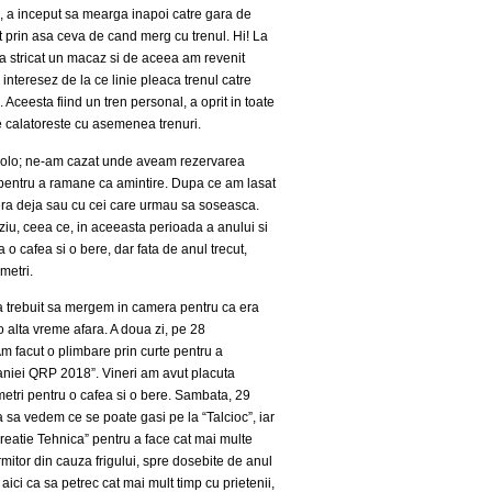
, a inceput sa mearga inapoi catre gara de
ut prin asa ceva de cand merg cu trenul. Hi! La
-a stricat un macaz si de aceea am revenit
 interesez de la ce linie pleaca trenul catre
 Aceesta fiind un tren personal, a oprit in toate
 se calatoreste cu asemenea trenuri.
acolo; ne-am cazat unde aveam rezervarea
i, pentru a ramane ca amintire. Dupa ce am lasat
isera deja sau cu cei care urmau sa soseasca.
ziu, ceea ce, in aceeasta perioada a anului si
 o cafea si o bere, dar fata de anul trecut,
metri.
a trebuit sa mergem in camera pentru ca era
 o alta vreme afara. A doua zi, pe 28
Am facut o plimbare prin curte pentru a
maniei QRP 2018”. Vineri am avut placuta
metri pentru o cafea si o bere. Sambata, 29
 sa vedem ce se poate gasi pe la “Talcioc”, iar
eatie Tehnica” pentru a face cat mai multe
rmitor din cauza frigului, spre dosebite de anul
ici ca sa petrec cat mai mult timp cu prietenii,