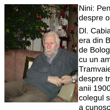
Nini: Pen
despre or
Dl. Cabi
era din B
de Bolog
cu un am
Tramvaie
despre t
anii 1900;
colegul s
a cunoscu