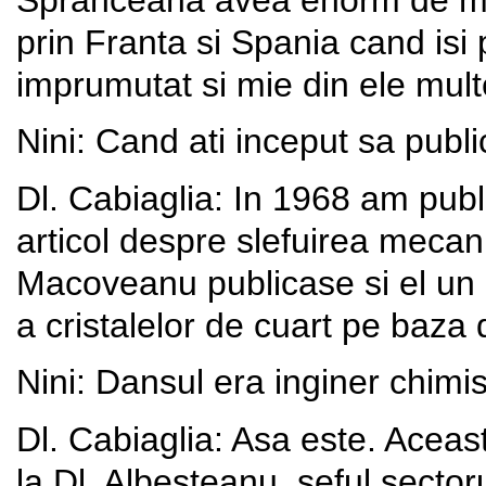
Spranceana avea enorm de mult
prin Franta si Spania cand isi
imprumutat si mie din ele multe
Nini: Cand ati inceput sa publi
Dl. Cabiaglia: In 1968 am publi
articol despre slefuirea mecani
Macoveanu publicase si el un a
a cristalelor de cuart pe baza d
Nini: Dansul era inginer chimis
Dl. Cabiaglia: Asa este. Aceas
la Dl. Albesteanu, seful secto