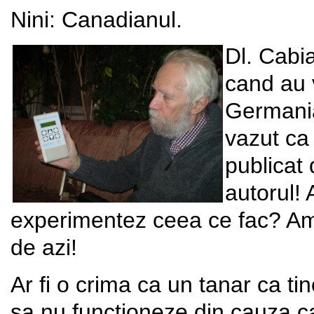
Nini: Canadianul.
Dl. Cabi
cand au 
Germania
vazut ca 
publicat
autorul!
experimentez ceea ce fac? Am 
de azi!
Ar fi o crima ca un tanar ca ti
sa nu functioneze din cauza 