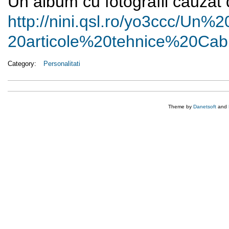
Un album cu fotografii cauzat d
http://nini.qsl.ro/yo3ccc/Un%
2
20articole%20tehnice%
20Cabi
Category:
Personalitati
Theme by
Danetsoft
and