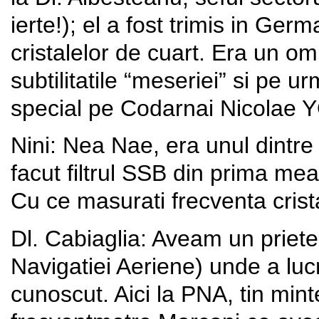
ierte!); el a fost trimis in Ger
cristalelor de cuart. Era un o
subtilitatile “meseriei” si pe ur
special pe Codarnai Nicolae Y
Nini: Nea Nae, era unul dintre 
facut filtrul SSB din prima me
Cu ce masurati frecventa crist
Dl. Cabiaglia: Aveam un priete
Navigatiei Aeriene) unde a luc
cunoscut. Aici la PNA, tin min