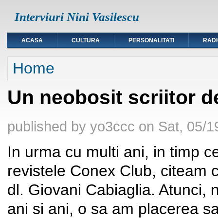
Interviuri Nini Vasilescu
ACASA
CULTURA
PERSONALITATI
RAD
You are here
Home
Un neobosit scriitor d
published by
yo3ccc
on
Sat, 05/1
In urma cu multi ani, in timp c
revistele Conex Club, citeam c
dl. Giovani Cabiaglia. Atunci, 
ani si ani, o sa am placerea s