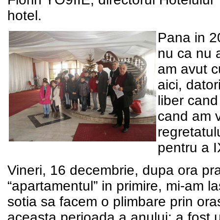
hotel.
Pana in 2
nu ca nu a
am avut cu
aici, dato
liber cand
cand am ve
regretatu
pentru a I
Vineri, 16 decembrie, dupa ora pra
“apartamentul” in primire, mi-am la
sotia sa facem o plimbare prin ora
aceasta perioada a anului; a fost u