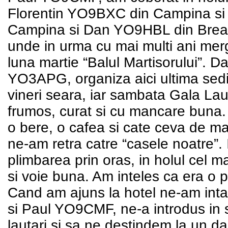
Florentin YO9BXC din Campina si i
Campina si Dan YO9HBL din Breaz
unde in urma cu mai multi ani me
luna martie “Balul Martisorului”. D
YO3APG, organiza aici ultima sedin
vineri seara, iar sambata Gala Laur
frumos, curat si cu mancare buna.
o bere, o cafea si cate ceva de ma
ne-am retra catre “casele noatre”.
plimbarea prin oras, in holul cel m
si voie buna. Am inteles ca era o pe
Cand am ajuns la hotel ne-am intal
si Paul YO9CMF, ne-a introdus in 
lautari si sa ne destindem la un da