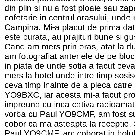
din plin si nu a fost ploaie sau za
cofetarie in centrul orasului, unde
Campina. Mi-a placut de prima dat
este curata, au prajituri bune si gu
Cand am mers prin oras, atat la dus c
am fotografiat antenele de pe blo
in piata de unde sotia a facut cev
mers la hotel unde intre timp so
ceva timp inainte de a pleca catre
YO9BXC, iar acesta mi-a facut pro
impreuna cu inca cativa radioamat
vorba cu Paul YO9CMF, am fost s
cobor ca ma asteapta la receptie
Paul YO9CMF, am coborat in holul 