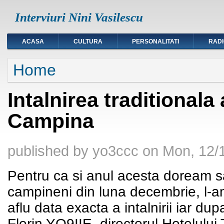
Interviuri Nini Vasilescu
ACASA
CULTURA
PERSONALITATI
RAD
You are here
Home
Intalnirea traditionala
Campina
published by
yo3ccc
on
Mon, 12/1
Pentru ca si anul acesta doream sa
campineni din luna decembrie, l-a
aflu data exacta a intalnirii iar du
Florin YO9IIE, directorul Hotelului 