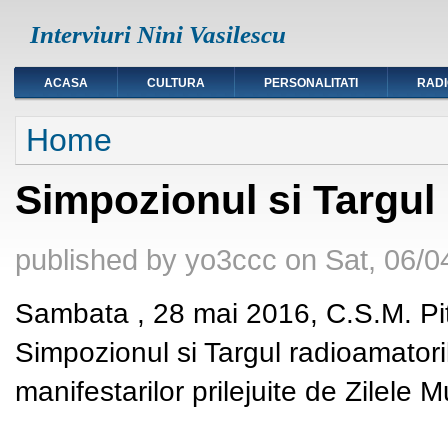
Interviuri Nini Vasilescu
ACASA
CULTURA
PERSONALITATI
RAD
You are here
Home
Simpozionul si Targul
published by
yo3ccc
on
Sat, 06/0
Sambata , 28 mai 2016, C.S.M. Pite
Simpozionul si Targul radioamatori
manifestarilor prilejuite de Zilele Mu